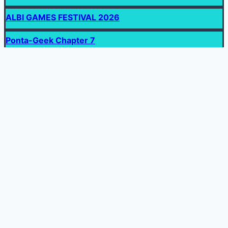
ALBI GAMES FESTIVAL 2026
Ponta-Geek Chapter 7
MangAnimes
Arcadia Geekfest 2nd édition
© 2026 L'Agenda Geek - Thème WordPress par
Kadence WP