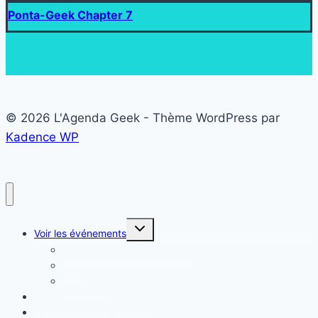
Ponta-Geek Chapter 7
© 2026 L'Agenda Geek - Thème WordPress par
Kadence WP
Ouvrir/fermer
Voir les événements
le
menu
Liste des événements Geek
enfant
Carte
Calendrier
Proposer mon événement
Evénements en vedette