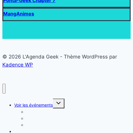
Ponta-Geek Chapter 7
MangAnimes
© 2026 L'Agenda Geek - Thème WordPress par
Kadence WP
Ouvrir/fermer
Voir les événements
le
menu
Liste des événements Geek
enfant
Carte
Calendrier
Proposer mon événement