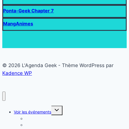
Ponta-Geek Chapter 7
MangAnimes
© 2026 L'Agenda Geek - Thème WordPress par
Kadence WP
Ouvrir/fermer
Voir les événements
le
menu
Liste des événements Geek
enfant
Carte