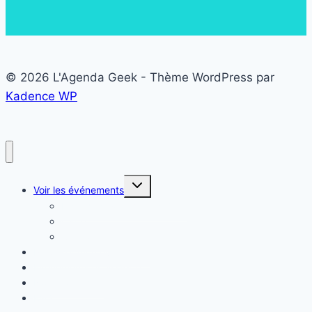
© 2026 L'Agenda Geek - Thème WordPress par
Kadence WP
Ouvrir/fermer
Voir les événements
le
menu
Liste des événements Geek
enfant
Carte
Calendrier
Proposer mon événement
Evénements en vedette
Nous contacter
FAQ