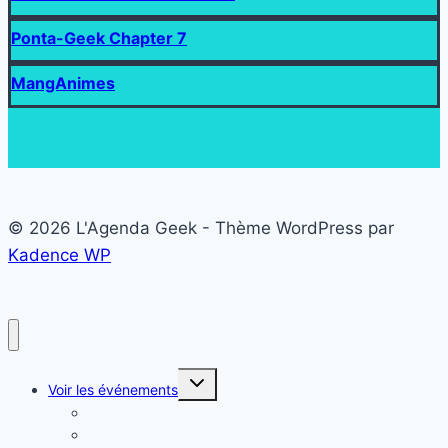
Ponta-Geek Chapter 7
MangAnimes
© 2026 L'Agenda Geek - Thème WordPress par
Kadence WP
Ouvrir/fermer
Voir les événements
le
menu
Liste des événements Geek
enfant
Carte