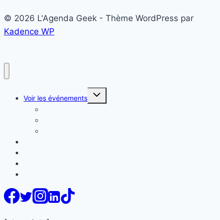
© 2026 L'Agenda Geek - Thème WordPress par
Kadence WP
Ouvrir/fermer
Voir les événements
le
menu
Liste des événements Geek
enfant
Carte
Calendrier
Proposer mon événement
Evénements en vedette
Nous contacter
FAQ