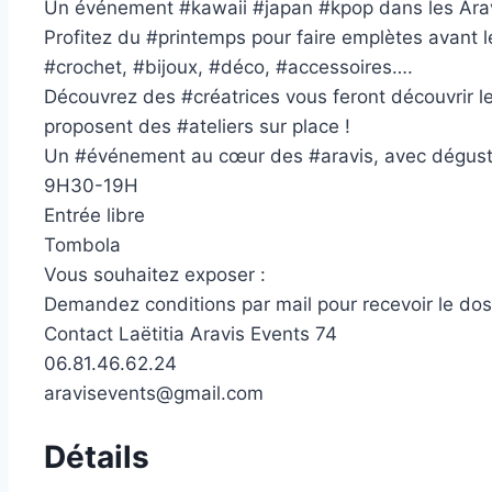
Un événement #kawaii #japan #kpop dans les Arav
Profitez du #printemps pour faire emplètes avant 
#crochet, #bijoux, #déco, #accessoires….
Découvrez des #créatrices vous feront découvrir le
proposent des #ateliers sur place !
Un #événement au cœur des #aravis, avec dégustati
9H30-19H
Entrée libre
Tombola
Vous souhaitez exposer :
Demandez conditions par mail pour recevoir le dossi
Contact Laëtitia Aravis Events 74
06.81.46.62.24
aravisevents@gmail.com
Détails