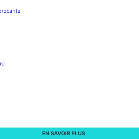
 brocante
rd
EN SAVOIR PLUS