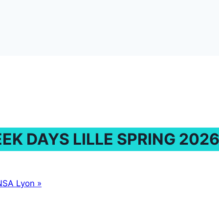
EK DAYS LILLE SPRING 202
’INSA Lyon
»