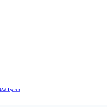
’INSA Lyon
»