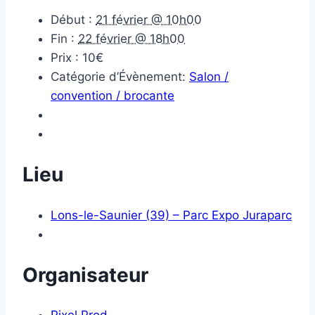
Début :
21 février @ 10h00
Fin :
22 février @ 18h00
Prix :
10€
Catégorie d’Évènement:
Salon /
convention / brocante
Lieu
Lons-le-Saunier (39) – Parc Expo Juraparc
Organisateur