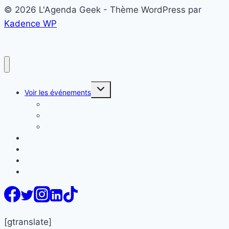
© 2026 L'Agenda Geek - Thème WordPress par
Kadence WP
Ouvrir/fermer
Voir les événements
le
menu
Liste des événements Geek
enfant
Carte
Calendrier
Proposer mon événement
Evénements en vedette
Nous contacter
FAQ
[gtranslate]