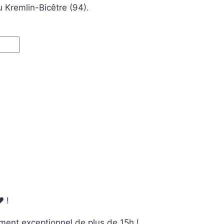
u Kremlin-Bicêtre (94).
️ !
ment exceptionnel de plus de 15h !