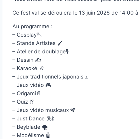
Ce festival se déroulera le 13 juin 2026 de 14:00 
Au programme :
– Cosplay🪡
– Stands Artistes 🖌️
– Atelier de doublage🎙️
– Dessin ✍️
– Karaoké 🎶
– Jeux traditionnels japonais 🀄
– Jeux vidéo 🎮
– Origami📄
– Quiz ⁉️
– Jeux vidéo musicaux 🪇
– Just Dance 🕺💃
– Beyblade 🌪️
– Modélisme 🤖