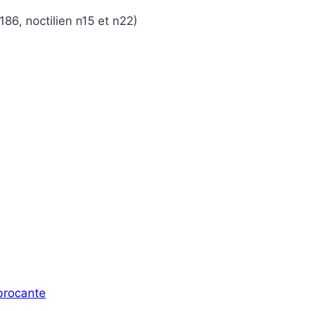
86, noctilien n15 et n22)
 brocante