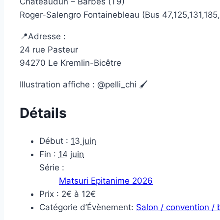
Châteaudun – Barbès (T9)
Roger-Salengro Fontainebleau (Bus 47,125,131,185,1
📍Adresse :
24 rue Pasteur
94270 Le Kremlin-Bicêtre
Illustration affiche : @pelli_chi 🖌️
Détails
Début :
13 juin
Fin :
14 juin
Série :
Matsuri Epitanime 2026
Prix :
2€ à 12€
Catégorie d’Évènement:
Salon / convention /