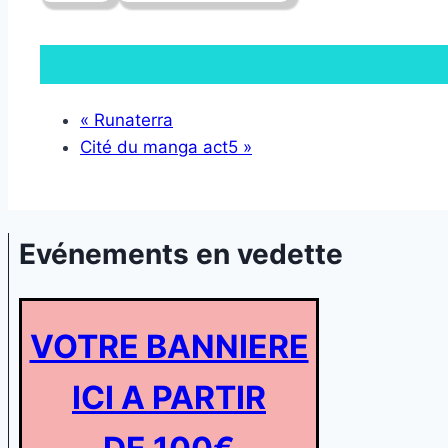
«
Runaterra
Cité du manga act5
»
Evénements en vedette
VOTRE BANNIERE
ICI A PARTIR