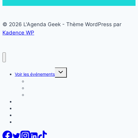
© 2026 L'Agenda Geek - Thème WordPress par
Kadence WP
Ouvrir/fermer
Voir les événements
le
menu
Liste des événements Geek
enfant
Carte
Calendrier
Proposer mon événement
Evénements en vedette
Nous contacter
FAQ