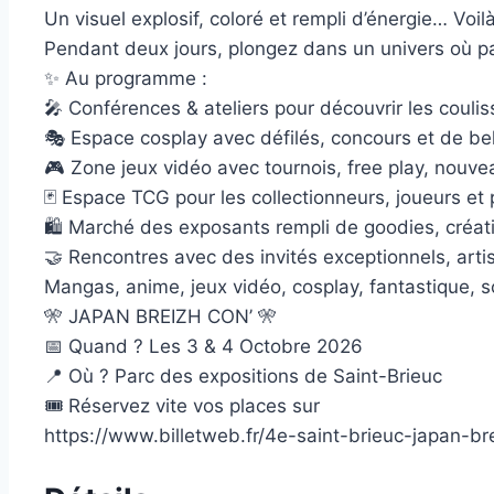
Un visuel explosif, coloré et rempli d’énergie… Vo
Pendant deux jours, plongez dans un univers où 
✨ Au programme :
🎤 Conférences & ateliers pour découvrir les couli
🎭 Espace cosplay avec défilés, concours et de b
🎮 Zone jeux vidéo avec tournois, free play, nouve
🃏 Espace TCG pour les collectionneurs, joueurs et
🛍️ Marché des exposants rempli de goodies, créati
🤝 Rencontres avec des invités exceptionnels, arti
Mangas, anime, jeux vidéo, cosplay, fantastique, sc
🎌 JAPAN BREIZH CON’ 🎌
📅 Quand ? Les 3 & 4 Octobre 2026
📍 Où ? Parc des expositions de Saint-Brieuc
🎟️ Réservez vite vos places sur
https://www.billetweb.fr/4e-saint-brieuc-japan-br