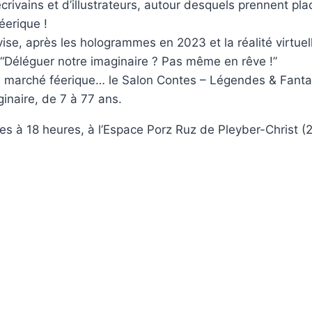
crivains et d’illustrateurs, autour desquels prennent pl
éerique !
evise, après les hologrammes en 2023 et la réalité virtu
: “Déléguer notre imaginaire ? Pas même en rêve !”
ché féerique… le Salon Contes – Légendes & Fantasy c’
inaire, de 7 à 77 ans.
 à 18 heures, à l’Espace Porz Ruz de Pleyber-Christ (29