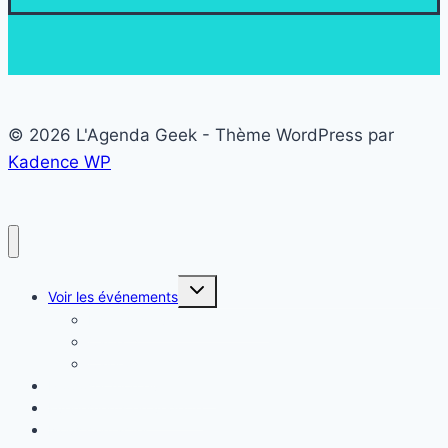
© 2026 L'Agenda Geek - Thème WordPress par
Kadence WP
Ouvrir/fermer
Voir les événements
le
menu
Liste des événements Geek
enfant
Carte
Calendrier
Proposer mon événement
Evénements en vedette
Nous contacter