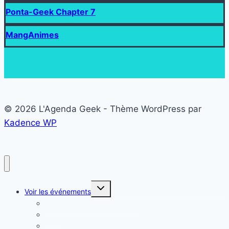
Ponta-Geek Chapter 7
MangAnimes
© 2026 L'Agenda Geek - Thème WordPress par
Kadence WP
Ouvrir/fermer
Voir les événements
le
menu
Liste des événements Geek
enfant
Carte
Calendrier