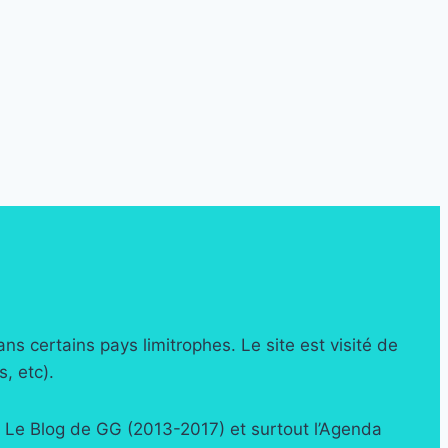
 certains pays limitrophes. Le site est visité de
, etc).
: Le Blog de GG (2013-2017) et surtout l’Agenda