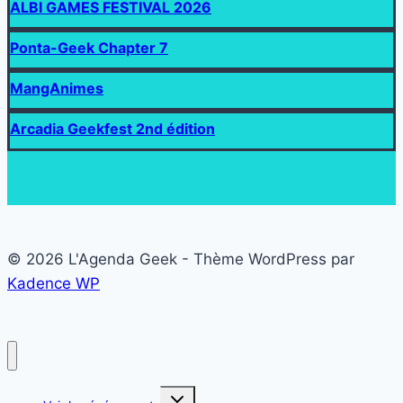
ALBI GAMES FESTIVAL 2026
Ponta-Geek Chapter 7
MangAnimes
Arcadia Geekfest 2nd édition
© 2026 L'Agenda Geek - Thème WordPress par
Kadence WP
Ouvrir/fermer