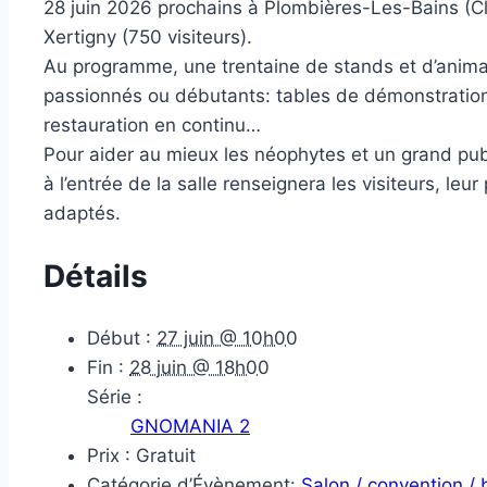
28 juin 2026 prochains à Plombières-Les-Bains (Clo
Xertigny (750 visiteurs).
Au programme, une trentaine de stands et d’animati
passionnés ou débutants: tables de démonstration et
restauration en continu…
Pour aider au mieux les néophytes et un grand publi
à l’entrée de la salle renseignera les visiteurs, le
adaptés.
Détails
Début :
27 juin @ 10h00
Fin :
28 juin @ 18h00
Série :
GNOMANIA 2
Prix :
Gratuit
Catégorie d’Évènement:
Salon / convention /