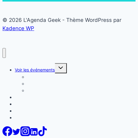
© 2026 L'Agenda Geek - Thème WordPress par
Kadence WP
Ouvrir/fermer
Voir les événements
le
menu
Liste des événements Geek
enfant
Carte
Calendrier
Proposer mon événement
Evénements en vedette
Nous contacter
FAQ