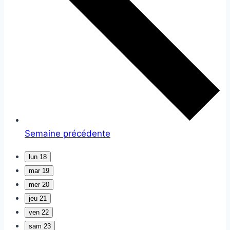
Semaine précédente
lun
18
mar
19
mer
20
jeu
21
ven
22
sam
23