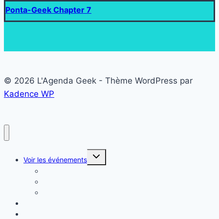
Ponta-Geek Chapter 7
© 2026 L'Agenda Geek - Thème WordPress par
Kadence WP
Ouvrir/fermer
Voir les événements
le
menu
Liste des événements Geek
enfant
Carte
Calendrier
Proposer mon événement
Evénements en vedette